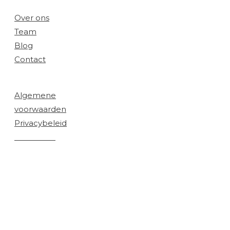
Bedrijf:
Over ons
Team
Blog
Contact
Juridisch:
Algemene
voorwaarden
Privacybeleid
Disclaimer
© 2026 Cryptonite Academy / Cryptonite Wolfpack
LLC. Alle rechten voorbehouden.
De genoemde resultaten zijn persoonlijk en niet
representatief voor iedereen. Er is geen garantie op
winst of specifieke uitkomsten. Trading is risicovol