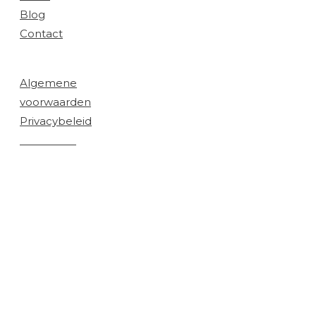
Blog
Contact
Juridisch:
Algemene
voorwaarden
Privacybeleid
Disclaimer
© 2026 Cryptonite Academy / Cryptonite Wolfpack
LLC. Alle rechten voorbehouden.
De genoemde resultaten zijn persoonlijk en niet
representatief voor iedereen. Er is geen garantie op
winst of specifieke uitkomsten. Trading is risicovol
en kan leiden tot verlies van kapitaal. Dit is
uitsluitend educatie; geen financieel of
beleggingsadvies.