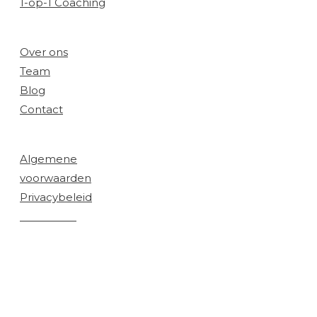
1-op-1 Coaching
Bedrijf:
Over ons
Team
Blog
Contact
Juridisch:
Algemene
voorwaarden
Privacybeleid
Disclaimer
© 2026 Cryptonite Academy / Cryptonite Wolfpack
LLC. Alle rechten voorbehouden.
De genoemde resultaten zijn persoonlijk en niet
representatief voor iedereen. Er is geen garantie op